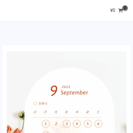
内
¥
0
容
を
ス
キ
ッ
プ