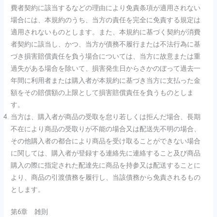
費者契約に該当するなどの理由により免責条項が適用されない
場合には、本規約のうち、当方の責任を完全に免責する規定は
適用されないものとします。また、本規約に基づく契約が消費
者契約に該当し、かつ、当方が債務不履行または不法行為に基
づき損害賠償責任を負う場合については、当方に故意または重
過失がある場合を除いて、損害発生日からさかのぼって過去一
年間に利用者または購入者が本規約に基づき当方に支払った金
額をその賠償額の上限として損害賠償責任を負うものとしま
す。
当方は、購入者が商品の受取を怠り若しくは拒んだ場合、長期
不在により商品の受取りが不能の場合又は配送先不明の場合、
その他購入者の都合により商品を受け取ることができない場合
に関しては、購入者が登録する連絡先に連絡すること及び商品
購入の際に指定された配達先に商品を持参又は配送することに
より、商品の引渡債務を履行し、当該債務から免責されるもの
とします。
第6章 雑則