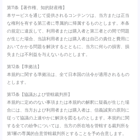
第11条【著作権、知的財産権】
本サービスを通じて提供されるコンテンツは、当方または正当
な権利を有する第三者に専属的に帰属するものとします。本条
の規定に違反して、利用者または購入者と第三者との間で問題
が生じた場合、当該利用者または購入者は自己の責任と費用に
おいてかかる問題を解決するとともに、当方に何らの損害、損
失または不利益を与えないものとします。
第12条【準拠法】
本規約に関する準拠法は、全て日本国の法令が適用されるもの
とします。
第13条【協議および管轄裁判所】
本規約に定めのない事項または本規約の解釈に疑義が生じた場
合には、当方および利用者または購入者は、信義誠実の原則に
従って協議の上速やかに解決を図るものとします。本規約に関
する全ての紛争については、当方の所在地を管轄する裁判所を
第1審の専属的合意管轄裁判所とすることを予め合意します。