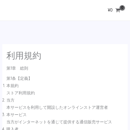
内
¥
0
容
を
ス
キ
ッ
プ
利用規約
第1章 総則
第1条【定義】
本規約
ストア利用規約
当方
本サービスを利用して開設したオンラインストア運営者
本サービス
当方がインターネットを通じて提供する通信販売サービス
購入者