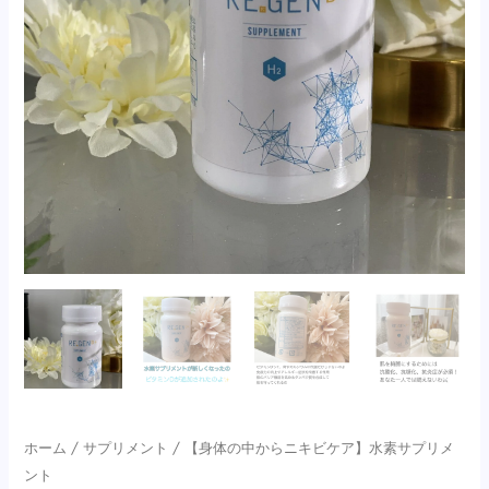
素
サ
プ
リ
メ
ン
ト
個
ホーム
/
サプリメント
/ 【身体の中からニキビケア】水素サプリメ
ント