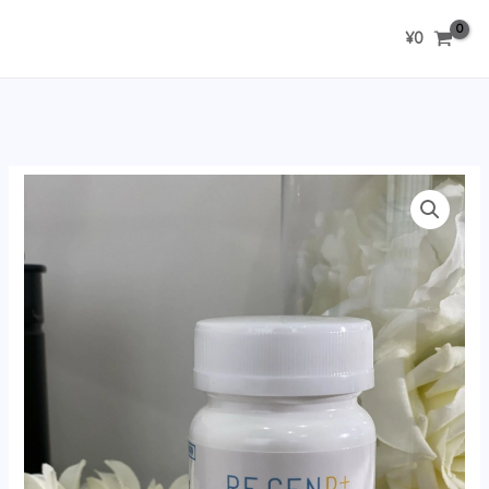
内
¥
0
容
を
ス
キ
ッ
プ
【身
体
の
中
か
ら
ニ
キ
ビ
ケ
ア】
水