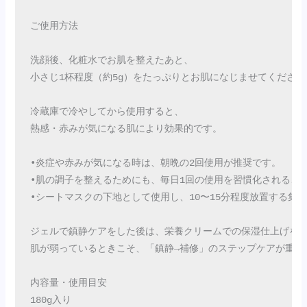
ご使用方法

洗顔後、化粧水でお肌を整えたあと、

小さじ1杯程度（約5g）をたっぷりとお肌になじませてください。
冷蔵庫で冷やしてから使用すると、

熱感・赤みが気になる肌により効果的です。

•炎症や赤みが気になる時は、朝晩の2回使用が推奨です。

•肌の調子を整えるためにも、毎日1回の使用を習慣化されること
•シートマスクの下地として使用し、10〜15分程度放置する集中ケ
ジェルで鎮静ケアをした後は、栄養クリームでの保湿仕上げを忘
肌が弱っているときこそ、「鎮静→補修」のステップケアが重要で
内容量・使用目安

180g入り
