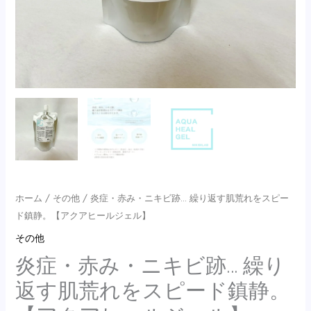
肌
荒
れ
を
ス
ピ
ー
ド
鎮
静。
【ア
ホーム
/
その他
/ 炎症・赤み・ニキビ跡… 繰り返す肌荒れをスピー
ク
ド鎮静。【アクアヒールジェル】
ア
その他
ヒ
炎症・赤み・ニキビ跡… 繰り
ー
ル
返す肌荒れをスピード鎮静。
ジ
ェ