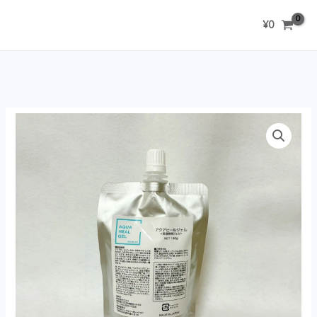
内
¥
0
容
を
ス
キ
ッ
プ
炎
症・
赤
み・
ニ
キ
ビ
跡…
繰
り
返
す