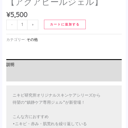
【アクアヒールジェル】
ル】
¥
5,500
個
-
+
カートに追加する
カテゴリー:
その他
説明
レビュー (0)
ニキビ研究所オリジナルスキンケアシリーズから

待望の❝鎮静ケア専用ジェル❞が新登場！

こんな方におすすめ

•ニキビ・赤み・肌荒れを繰り返している
