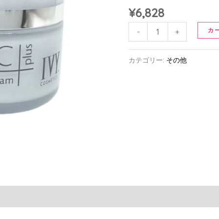
ベ
¥
6,828
ー
シ
カ
-
+
ッ
ク
カテゴリー:
その他
＋
バ
ラ
ン
シ
ブ
ク
リ
ー
ム
個