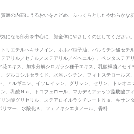
角質層の内部にうるおいをとどめ、ふっくらとしたやわらかな
が気になる部分を中心に、顔全体にやさしくのばしてください
、トリエチルヘキサノイン、ホホバ種子油、パルミチン酸セチ
テアリル／セチル／ステアリル／ベヘニル）、ペンタステアリ
ア花エキス、加水分解シロガラシ種子エキス、乳酸桿菌／セイ
ス、グルコシルセラミド、水添レシチン、フィトステロールズ
ン、アルギニン、イソロイシン、グリシン、セリン、トレオニ
リン、乳酸Ｎａ、トコフェロール、マカデミアナッツ脂肪酸フ
アリン酸グリセリル、ステアロイルラクチレートＮａ、キサン
ポリマー、水酸化Ｋ、フェノキシエタノール、香料