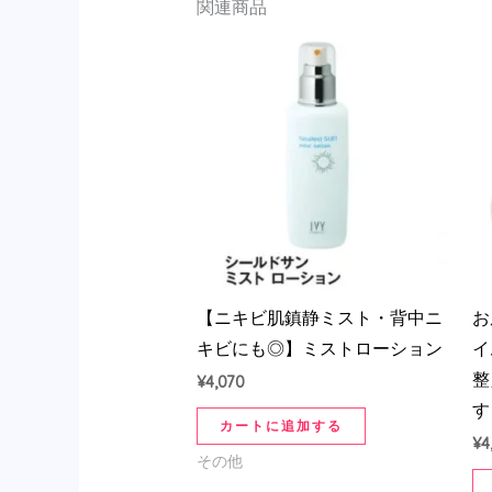
関連商品
【ニキビ肌鎮静ミスト・背中ニ
お
キビにも◎】ミストローション
イ
整
¥
4,070
す
カートに追加する
¥
4
その他