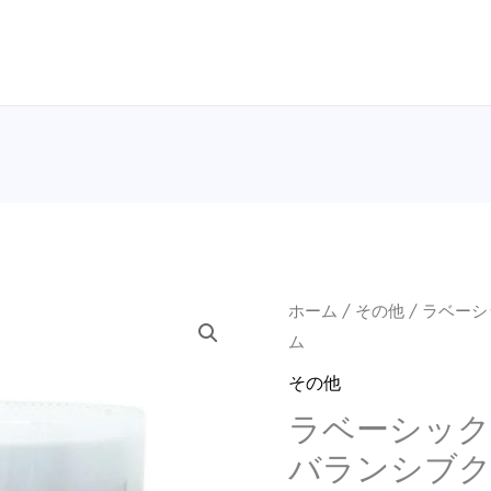
ラ
ホーム
/
その他
/ ラベー
ベ
ム
ー
その他
シ
ラベーシッ
ッ
バランシブ
ク