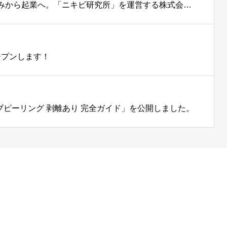
【インタビュー記事公開】20年の肌の悩みから起業へ。「ニキビ研究所」を運営する株式会社エプリ 牛尾佳子社長が語る、人を育てる経営哲学
ープンします！
】ハーブピーリング 剥離あり 完全ガイド」を公開しました。