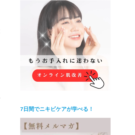
重
た
の
ニ
7日間でニキビケアが学べる！
的