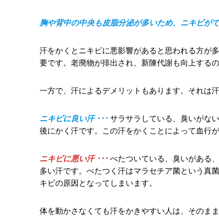
胸や背中の中央も皮脂分泌が多いため、ニキビが
汗をかくとニキビに悪影響があると思われる方が
要です。老廃物が排出され、新陳代謝も向上する
一方で、汗によるデメリットもあります。それは
ニキビに良い汗
･･･
サラサラしている、臭いがない
後にかく汗です。この汗をかくことによって血行
ニキビに悪い汗
･･･
べたついている、臭いがある、
多い汗です。べたつく汗はマラセチア菌という真
キビの原因となってしまいます。
体を動かさなくても汗をかきやすい人は、そのま