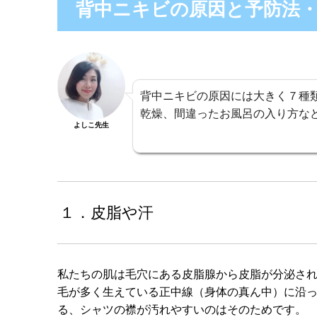
背中ニキビの原因と予防法
背中ニキビの原因には大きく７種
乾燥、間違ったお風呂の入り方な
よしこ先生
１．皮脂や汗
私たちの肌は毛穴にある皮脂腺から皮脂が分泌さ
毛が多く生えている正中線（身体の真ん中）に沿
る、シャツの襟が汚れやすいのはそのためです。